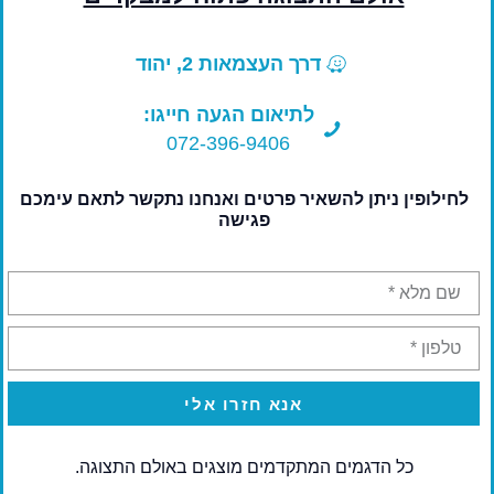
בנוי לעצור רוחות במהירות של 200 קיימ לפי הוראות
יצרן.
דרך העצמאות 2, יהוד
ניתן לקבל בכל צבע אלומיניום ראל ללא תוספת
לתיאום הגעה חייגו:
תשלום.
072-396-9406
לחילופין ניתן להשאיר פרטים ואנחנו נתקשר לתאם עימכם
פגישה
זכוכית
זכוכית כפולה למניעת קור חום רעש ועוד . אפשרות
להוסיף בתוך הזכוכית דוגמאות (שפרוץ).
ראו בסרט או תמונות.
זכוכית מחוסמת 0 ביטחון 8-10 מ”מ.
אנא חזרו אלי
זכוכית טריפלקס 4+4 או 5+5 מ”מ.
כל הדגמים המתקדמים מוצגים באולם התצוגה.