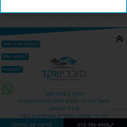
קטלוג סוככי שקד
קטלוג RAL
המלצות
אנחנו ב'סוככי שקד'
נעשה הכל כדי להגיע לרמת הביצוע הגבוהה
ביותר עבורכם,
תוך כדי שימוש בחומרים המתקדמים ביותר
והפתרונות הטכנולוגיים החדשים בשוק.
072-396-9406
ייעוץ עם מומחה