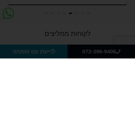
לקוחות ממליצים
072-396-9406
ייעוץ עם מומחה
אולם התצוגה פתוח למבקרים
דרך העצמאות 2, יהוד
(לחצו כאן לוייז-
waze)
כל הדגמים המתקדמים מוצגים באולם
התצוגה.
רצוי להגיע בתיאום מראש עם נציג מכירות.