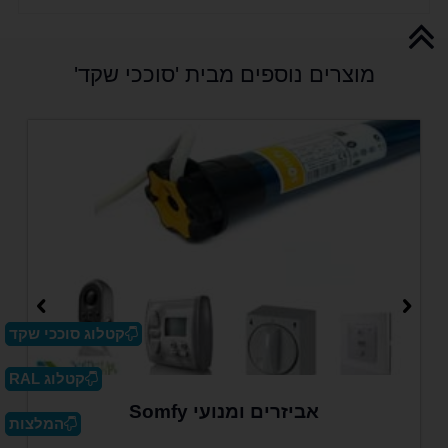
מוצרים נוספים מבית 'סוככי שקד'
קטלוג סוככי שקד
קטלוג RAL
אביזרים ומנועי Somfy
המלצות