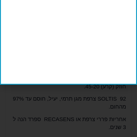
מפרט טכני של חברת
FERRARI SOLTIS
צרפת החברה הטובה בעולם
משקל למ”ר 420 גרם.
מידות גובה גליל 267/177/300 ס”מ.
אורך גליל 40/50 מטר.
חוזק מתיחה עיוות ערבול לכל 5 ס”מ בין 310-210.
חוזק (קרע) 45-20.
SOLTIS 92 צרפת מגן תרמי, יעיל, חוסם עד 97%
מהחום.
אחריות פררי צרפת או RECASENS ספרד הנה ל
3 שנים.