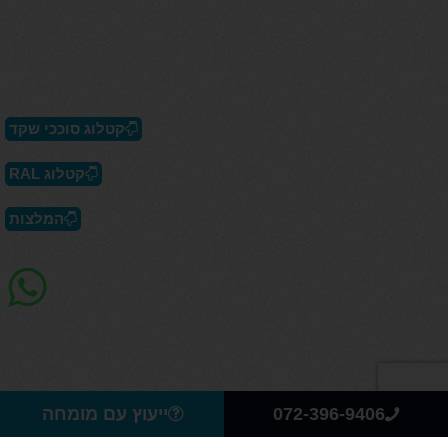
קטלוג סוככי שקד
קטלוג RAL
המלצות
072-396-9406
ייעוץ עם מומחה