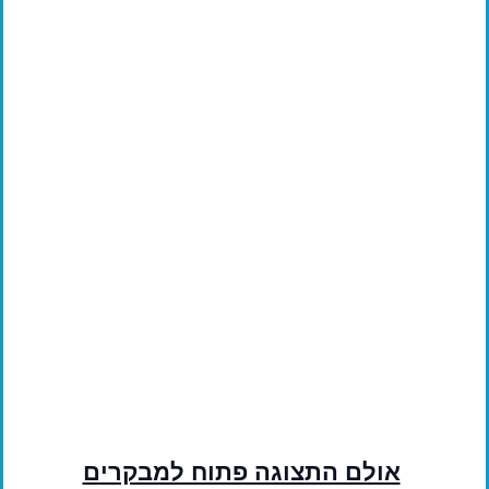
מוצרים נוספים מבית 'סוככי שקד'
אולם התצוגה פתוח למבקרים