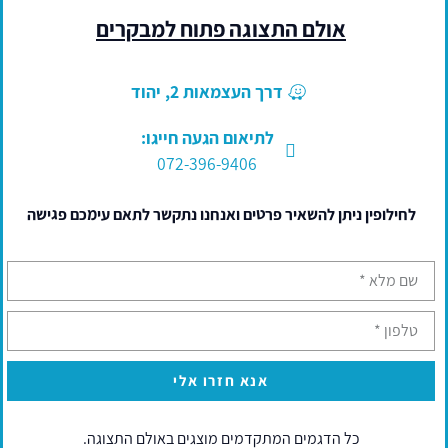
אולם התצוגה פתוח למבקרים
דרך העצמאות 2, יהוד
לתיאום הגעה חייגו:
072-396-9406
לחילופין ניתן להשאיר פרטים ואנחנו נתקשר לתאם עימכם פגישה
אנא חזרו אלי
סוכך חלון MITJAVILA דגם - 605 עם זרועות
כל הדגמים המתקדמים מוצגים באולם התצוגה.