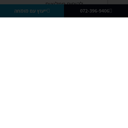
לקוחות ממליצים
072-396-9406
ייעוץ עם מומחה
אולם התצוגה פתוח למבקרים
דרך העצמאות 2, יהוד
(לחצו כאן לוייז-waze)
כל הדגמים המתקדמים מוצגים באולם התצוגה.
רצוי להגיע בתיאום מראש עם נציג מכירות.
לתיאום הגעה חייגו -
072-396-9406